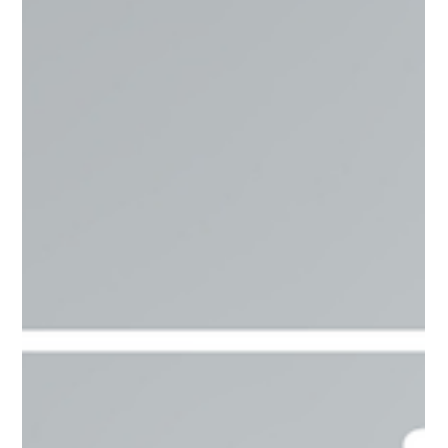
Selim Genişol
13 dakikada okunur
Neden Hep Yorgunuz? Cevabı
Bedeninde Saklı
Giriş Sabahları yataktan kalkmakta zorlanıyor, gün ortasına
doğru enerjiniz tamamen tükenmiş gibi mi hissediyorsunuz?
Yalnız değilsiniz. Modern dünyada pek çok insan, kronik
yorgunluk ve bitmeyen bir halsizlik hissiyle boğuşuyor. Peki,
neden hep yorgunuz? Bu sorunun cevabı aslında bedenimizin
derinliklerinde saklı. Yorgunluk, sadece uykusuzluk demek
değildir; vücudumuzun fiziksel, zihinsel ve duygusal alanlarının
hepsini etkileyen karmaşık bir deneyimdir . Bazen bir gecelik