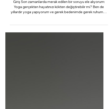
Selim Genişol
4 dakikada okunur
Yoga’nın Gücü: Gerçekten Hayatınızı
Kökten Değiştirebilir mi?
Giriş Son zamanlarda merak edilen bir soruyu ele alıyorum:
Yoga gerçekten hayatınızı kökten değiştirebilir mi? Ben de
yıllardır yoga yapıyorum ve gerek bedenimde gerek ruhumda
hissettiğim pozitif değişimler üzerine hep düşündüm. Bilim
insanları da bu etkilere meraklı tabii; nörobilimden psikolojiye,
epigenetikten fizyolojiye kadar pek çok alanda çalışmalar var.
Gelin, bu çalışmalar ışığında yoganın bizi nasıl
“dönüştürebileceğine” birlikte bakalım. Bu yazının tedavi veya
her