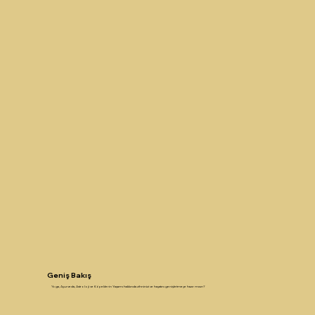
Geniş Bakış
Yoga, Ayurveda, Astroloji ve Köpeklerin Yaşamı hakkında zihninizi ve hayatını genişletmeye hazır mısın?