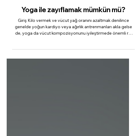
Selim Genişol
13 dakikada okunur