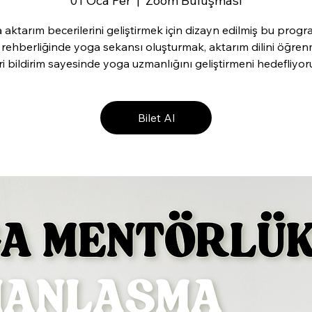
01 Oca Per
  |  
Zoom Buluşması
 aktarım becerilerini geliştirmek için dizayn edilmiş bu prog
rehberliğinde yoga sekansı oluşturmak, aktarım dilini öğre
ri bildirim sayesinde yoga uzmanlığını geliştirmeni hedefliyor
Bilet Al