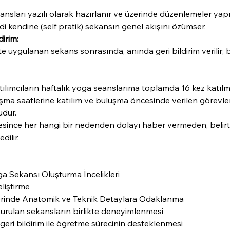
nsları yazılı olarak hazırlanır ve üzerinde düzenlemeler yapıl
di kendine (self pratik) sekansın genel akışını özümser.
irim:
e uygulanan sekans sonrasında, anında geri bildirim verilir;
ılımcıların haftalık yoga seanslarıma toplamda 16 kez katılm
şma saatlerine katılım ve buluşma öncesinde verilen görevleri
dur.
since her hangi bir nedenden dolayı haber vermeden, belirti
dilir.
a Sekansı Oluşturma İncelikleri
liştirme
rinde Anatomik ve Teknik Detaylara Odaklanma
urulan sekansların birlikte deneyimlenmesi
eri bildirim ile öğretme sürecinin desteklenmesi