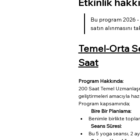
Etkinlik hakk
Bu program 2026 - 2
satın alınmasını tak
Temel-Orta Se
Saat
Program Hakkında:
200 Saat Temel Uzmanlaşma 
geliştirmeleri amacıyla hazı
Program kapsamında;
Bire Bir Planlama:
Benimle birlikte topla
Seans Süresi:
Bu 5 yoga seansı, 2 ay