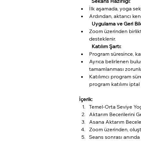
Sekans Hazırlığı:
İlk aşamada, yoga seka
Ardından, aktarıcı ken
Uygulama ve Geri Bild
Zoom üzerinden birlikt
desteklenir.
Katılım Şartı:
Program süresince, kat
Ayrıca belirlenen bulu
tamamlanması zorunlu
Katılımcı program süre
program katılımı iptal e
İçerik:
Temel-Orta Seviye Yog
Aktarım Becerilerini Ge
Asana Aktarım Becele
Zoom üzerinden, oluşt
Seans sonrası anında g