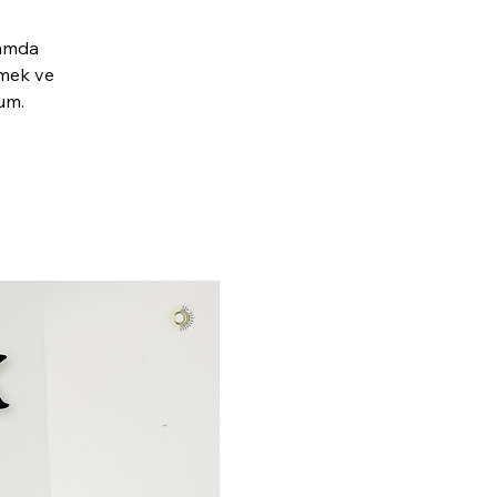
ramda
nmek ve
um.