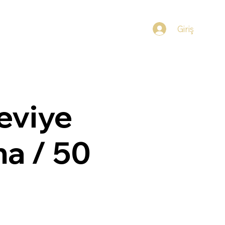
Giriş
Seviye
a / 50