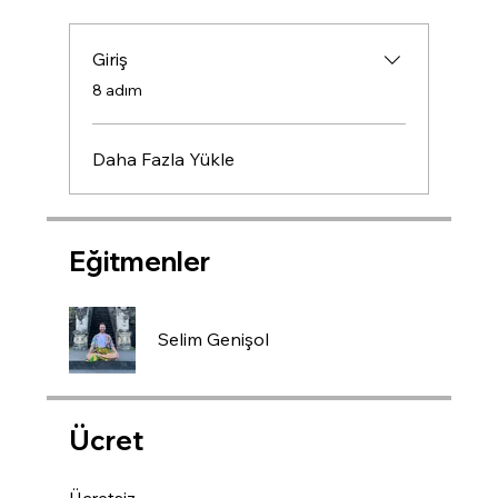
Giriş
.
8 adım
Daha Fazla Yükle
Eğitmenler
Selim Genişol
Ücret