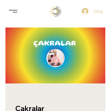
Giriş
Çakralar