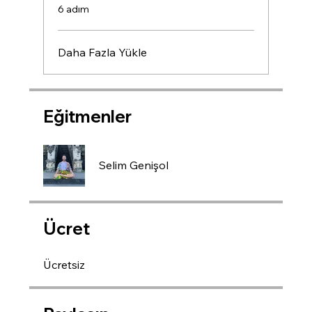
.
6 adım
Daha Fazla Yükle
Eğitmenler
Selim Genişol
Ücret
Ücretsiz