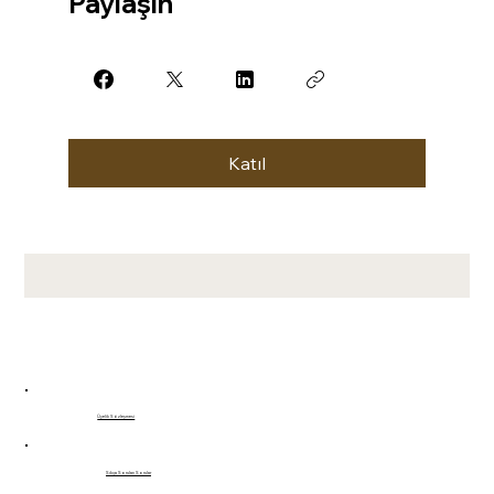
Paylaşın
Katıl
Üyelik Sözleşmesi
Sıkça Sorulan Sorular